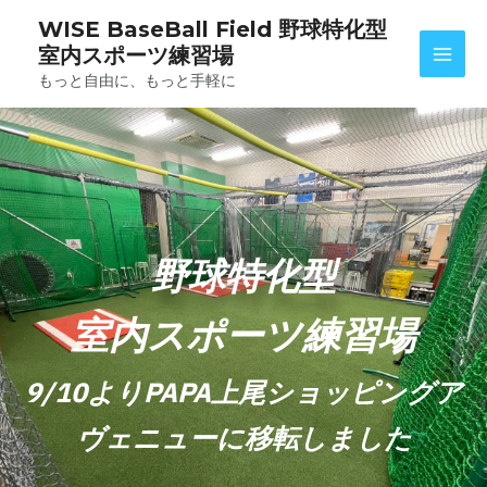
WISE BaseBall Field 野球特化型
室内スポーツ練習場
もっと自由に、もっと手軽に
野球特化型
室内スポーツ練習場
9/10よりPAPA上尾ショッピングア
ヴェニューに移転しました